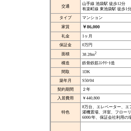
山手線 池袋駅 徒歩12分
交通
有楽町線 東池袋駅 徒歩1
タイプ
マンション
￥86,000
家賃
礼金
1ヶ月
保証金
0万円
2
面積
38.28m
構造
鉄骨鉄筋ｺﾝｸﾘｰﾄ造
間取
1DK
築年月
S50/04
契約期間
２年
入居費用
￥440,800
8万台、エレベーター、エ
特色
濯機置場、洋室、フロー
6000/年、保証会社利用