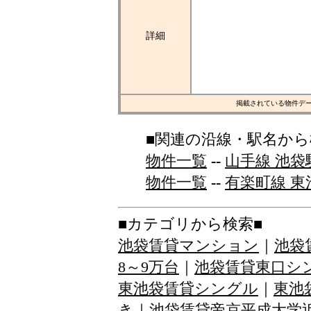
詳細
掲載されている物件デ
■関連の沿線・駅名から
物件一覧
--
山手線 池袋
物件一覧
--
有楽町線 東
■カテゴリから検索■
池袋賃貸マンション
｜
池袋
8～9万台
｜
池袋賃貸東口シ
東池袋賃貸シングル
｜
東池
き
｜
池袋賃貸帝京平成大学