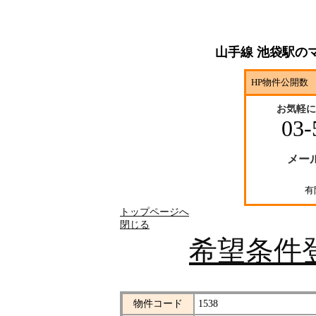
山手線 池袋駅の
HP物件公開数 
お気軽に
03-
メー
有
トップページへ
閉じる
希望条件
物件コード
1538