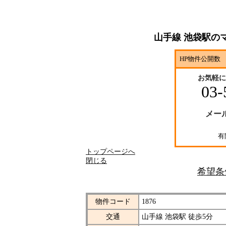
山手線 池袋駅の
HP物件公開数 
お気軽に
03-
メー
有
トップページへ
閉じる
希望条
物件コード
1876
交通
山手線 池袋駅 徒歩5分