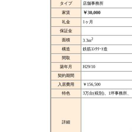
タイプ
店舗事務所
￥30,000
家賃
礼金
1ヶ月
保証金
2
面積
3.3m
構造
鉄筋ｺﾝｸﾘｰﾄ造
間取
築年月
H29/10
契約期間
入居費用
￥156,500
特色
3万台(税別)、1坪事務所
詳細