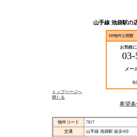
山手線 池袋駅の
HP物件公開数 
お気軽に
03-
メー
有
トップページへ
閉じる
希望条
物件コード
7817
交通
山手線 池袋駅 徒歩4分