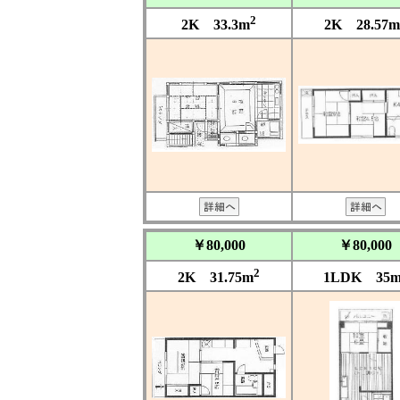
2
2K 33.3m
2K 28.57m
￥80,000
￥80,000
2
2K 31.75m
1LDK 35