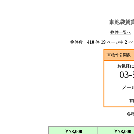
東池袋賃
物件一覧へ
410
19
2
物件数：
件
ページ中
<<
HP物件公開数 
お気軽に
03-
メー
有
各
￥78,000
￥78,000