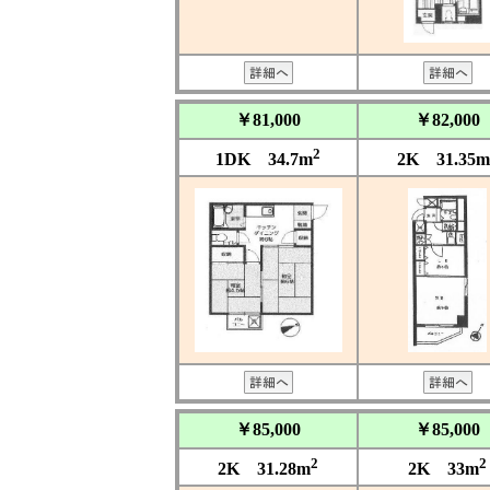
￥81,000
￥82,000
2
1DK 34.7m
2K 31.35m
￥85,000
￥85,000
2
2
2K 31.28m
2K 33m