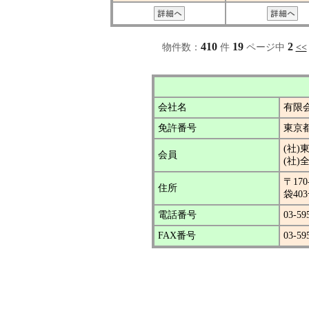
410
19
2
物件数：
件
ページ中
<<
会社名
有限
免許番号
東京都
(社
会員
(社
〒17
住所
袋40
電話番号
03-59
FAX番号
03-59