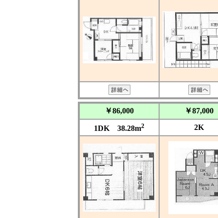
￥86,000
￥87,000
2
2K
1DK 38.28m